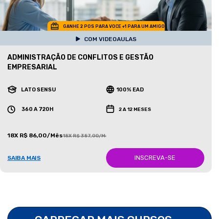
GANHE 2 POS PARA VOCE +1 PARA UM AMIGO
COM VIDEOAULAS
ADMINISTRAÇÃO DE CONFLITOS E GESTÃO
EMPRESARIAL
LATO SENSU
100% EAD
360 A 720H
2 A 12 MESES
18X R$ 86,00/Mês
18X R$ 387,00/Mês
INSCREVA-SE
SAIBA MAIS