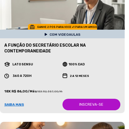
GANHE 2 POS PARA VOCE +1 PARA UM AMIGO
COM VIDEOAULAS
A FUNÇÃO DO SECRETÁRIO ESCOLAR NA
CONTEMPORANEIDADE
LATO SENSU
100% EAD
360 A 720H
2 A 12 MESES
18X R$ 86,00/Mês
18X R$ 387,00/Mês
INSCREVA-SE
SAIBA MAIS