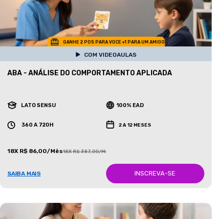
GANHE 2 POS PARA VOCE +1 PARA UM AMIGO
COM VIDEOAULAS
ABA - ANÁLISE DO COMPORTAMENTO APLICADA
LATO SENSU
100% EAD
360 A 720H
2 A 12 MESES
18X R$ 86,00/Mês
18X R$ 387,00/Mês
INSCREVA-SE
SAIBA MAIS