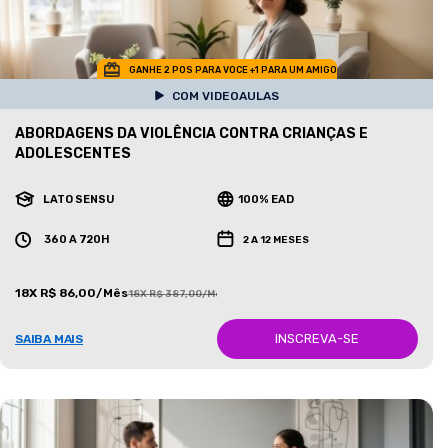
GANHE 2 POS PARA VOCE +1 PARA UM AMIGO
COM VIDEOAULAS
ABORDAGENS DA VIOLÊNCIA CONTRA CRIANÇAS E
ADOLESCENTES
LATO SENSU
100% EAD
360 A 720H
2 A 12 MESES
18X R$ 86,00/Mês
18X R$ 387,00/Mês
INSCREVA-SE
SAIBA MAIS