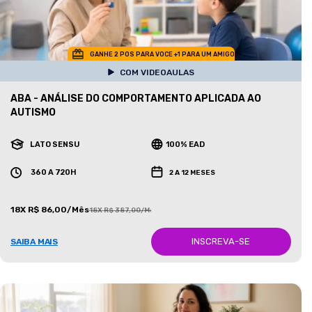
GANHE 2 POS PARA VOCE +1 PARA UM AMIGO
COM VIDEOAULAS
ABA - ANÁLISE DO COMPORTAMENTO APLICADA AO
AUTISMO
LATO SENSU
100% EAD
360 A 720H
2 A 12 MESES
18X R$ 86,00/Mês
18X R$ 387,00/Mês
INSCREVA-SE
SAIBA MAIS