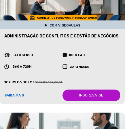
GANHE 2 POS PARA VOCE +1 PARA UM AMIGO
COM VIDEOAULAS
ADMINISTRAÇÃO DE CONFLITOS E GESTÃO DE NEGÓCIOS
LATO SENSU
100% EAD
360 A 720H
2 A 12 MESES
18X R$ 86,00/Mês
18X R$ 387,00/Mês
INSCREVA-SE
SAIBA MAIS