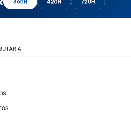
R
360H
420H
720H
BUTÁRIA
TOS
TOS