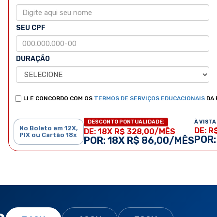
SEU CPF
DURAÇÃO
LI E CONCORDO COM OS
TERMOS DE SERVIÇOS EDUCACIONAIS
DA 
À VISTA 
DESCONTO PONTUALIDADE:
No Boleto em 12X,
DE: R
DE: 18X R$ 328,00/MÊS
PIX ou Cartão 18x
POR:
POR: 18X R$ 86,00/MÊS