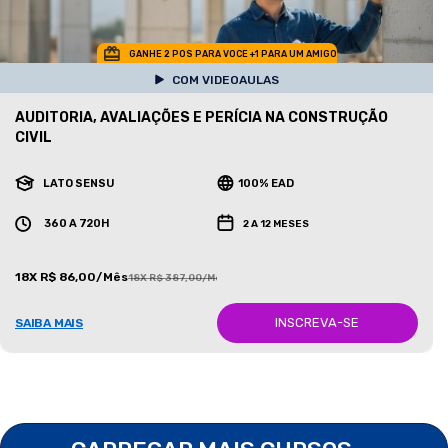
GANHE 2 POS PARA VOCE +1 PARA UM AMIGO
COM VIDEOAULAS
AUDITORIA, AVALIAÇÕES E PERÍCIA NA CONSTRUÇÃO
CIVIL
LATO SENSU
100% EAD
360 A 720H
2 A 12 MESES
18X R$ 86,00/Mês
18X R$ 387,00/Mês
INSCREVA-SE
SAIBA MAIS