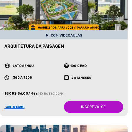
GANHE 2 POS PARA VOCE +1 PARA UM AMIGO
COM VIDEOAULAS
ARQUITETURA DA PAISAGEM
LATO SENSU
100% EAD
360 A 720H
2 A 12 MESES
18X R$ 86,00/Mês
18X R$ 387,00/Mês
INSCREVA-SE
SAIBA MAIS