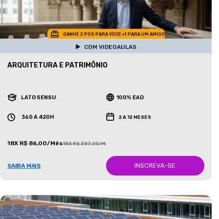
GANHE 2 POS PARA VOCE +1 PARA UM AMIGO
COM VIDEOAULAS
ARQUITETURA E PATRIMÔNIO
LATO SENSU
100% EAD
360 A 420H
2 A 12 MESES
18X R$ 86,00/Mês
18X R$ 387,00/Mês
INSCREVA-SE
SAIBA MAIS