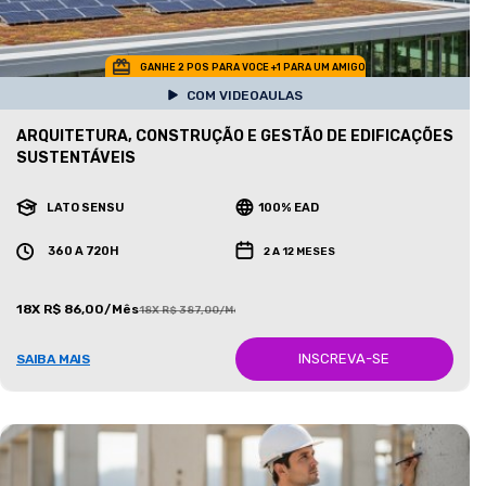
GANHE 2 POS PARA VOCE +1 PARA UM AMIGO
COM VIDEOAULAS
ARQUITETURA, CONSTRUÇÃO E GESTÃO DE EDIFICAÇÕES
SUSTENTÁVEIS
LATO SENSU
100% EAD
360 A 720H
2 A 12 MESES
18X R$ 86,00/Mês
18X R$ 387,00/Mês
INSCREVA-SE
SAIBA MAIS