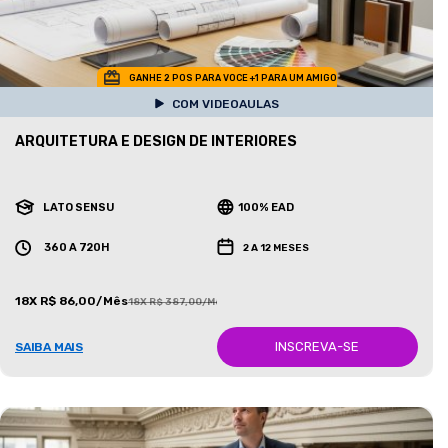
GANHE 2 POS PARA VOCE +1 PARA UM AMIGO
COM VIDEOAULAS
ARQUITETURA E DESIGN DE INTERIORES
LATO SENSU
100% EAD
360 A 720H
2 A 12 MESES
18X R$ 86,00/Mês
18X R$ 387,00/Mês
INSCREVA-SE
SAIBA MAIS