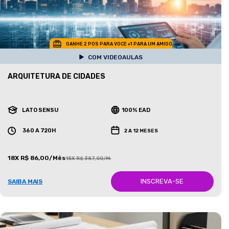
GANHE 2 POS PARA VOCE +1 PARA UM AMIGO
COM VIDEOAULAS
ARQUITETURA DE CIDADES
LATO SENSU
100% EAD
360 A 720H
2 A 12 MESES
18X R$ 86,00/Mês
18X R$ 387,00/Mês
INSCREVA-SE
SAIBA MAIS