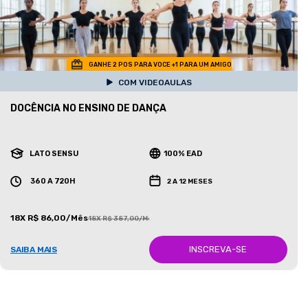
GANHE 2 POS PARA VOCE +1 PARA UM AMIGO
COM VIDEOAULAS
DOCÊNCIA NO ENSINO DE DANÇA
LATO SENSU
100% EAD
360 A 720H
2 A 12 MESES
18X R$ 86,00/Mês
18X R$ 387,00/Mês
INSCREVA-SE
SAIBA MAIS