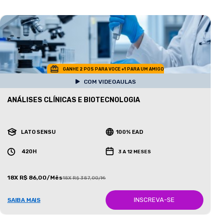
GANHE 2 POS PARA VOCE +1 PARA UM AMIGO
COM VIDEOAULAS
ANÁLISES CLÍNICAS E BIOTECNOLOGIA
LATO SENSU
100% EAD
420H
3 A 12 MESES
18X R$ 86,00/Mês
18X R$ 387,00/Mês
INSCREVA-SE
SAIBA MAIS