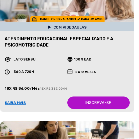
GANHE 2 POS PARA VOCE +1 PARA UM AMIGO
COM VIDEOAULAS
ATENDIMENTO EDUCACIONAL ESPECIALIZADO E A
PSICOMOTRICIDADE
LATO SENSU
100% EAD
360 A 720H
2 A 12 MESES
18X R$ 86,00/Mês
18X R$ 387,00/Mês
INSCREVA-SE
SAIBA MAIS