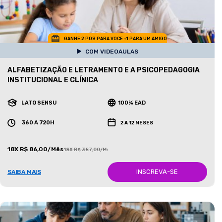
GANHE 2 POS PARA VOCE +1 PARA UM AMIGO
COM VIDEOAULAS
ALFABETIZAÇÃO E LETRAMENTO E A PSICOPEDAGOGIA
INSTITUCIONAL E CLÍNICA
LATO SENSU
100% EAD
360 A 720H
2 A 12 MESES
18X R$ 86,00/Mês
18X R$ 387,00/Mês
INSCREVA-SE
SAIBA MAIS