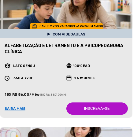
GANHE 2 POS PARA VOCE +1 PARA UM AMIGO
COM VIDEOAULAS
ALFABETIZAÇÃO E LETRAMENTO E A PSICOPEDAGOGIA
CLÍNICA
LATO SENSU
100% EAD
360 A 720H
2 A 12 MESES
18X R$ 86,00/Mês
18X R$ 387,00/Mês
INSCREVA-SE
SAIBA MAIS