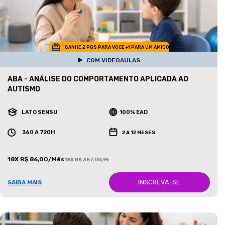
GANHE 2 POS PARA VOCE +1 PARA UM AMIGO
COM VIDEOAULAS
ABA - ANÁLISE DO COMPORTAMENTO APLICADA AO
AUTISMO
LATO SENSU
100% EAD
360 A 720H
2 A 12 MESES
18X R$ 86,00/Mês
18X R$ 387,00/Mês
INSCREVA-SE
SAIBA MAIS