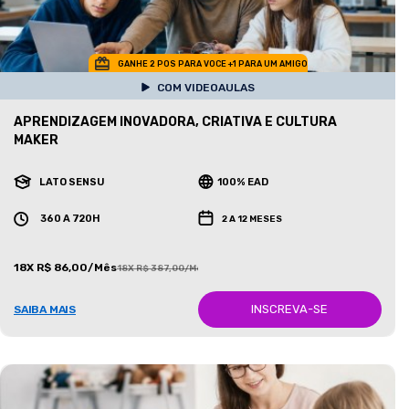
GANHE 2 POS PARA VOCE +1 PARA UM AMIGO
COM VIDEOAULAS
APRENDIZAGEM INOVADORA, CRIATIVA E CULTURA
MAKER
LATO SENSU
100% EAD
360 A 720H
2 A 12 MESES
18X R$ 86,00/Mês
18X R$ 387,00/Mês
INSCREVA-SE
SAIBA MAIS