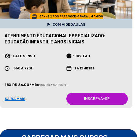
GANHE 2 POS PARA VOCE +1 PARA UM AMIGO
COM VIDEOAULAS
ATENDIMENTO EDUCACIONAL ESPECIALIZADO:
EDUCAÇÃO INFANTIL E ANOS INICIAIS
LATO SENSU
100% EAD
360 A 720H
2 A 12 MESES
18X R$ 86,00/Mês
18X R$ 387,00/Mês
INSCREVA-SE
SAIBA MAIS