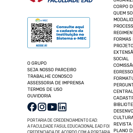
ORGANIZ
CORPO 
QUEM S
MODALID
PROCESS
REGIMEN
FORMAS 
PROJETO
EXTENSÃ
SOCIAL
O GRUPO
COMISSÃ
SEJA NOSSO PARCEIRO
EGRESSO
TRABALHE CONOSCO
FORMAT
ASSESSORIA DE IMPRENSA
PERGUNT
TERMOS DE USO
CENTRAL
OUVIDORIA
CADASTR
BIBLIOT
DESENVO
CULTUR
PORTARIA DE CREDENCIAMENTO EAD:
REVISTA 
A FACULDADE FASUL EDUCACIONAL EAD FOI
PLANO D
CREDENCIADA DE ACORDO COM A PORTARIA