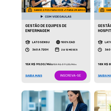
GANHE 2 POS PARA VOCE +1 PARA UM AMIGO
GAN
COM VIDEOAULAS
GESTÃO DE EQUIPES DE
GESTÃO
ENFERMAGEM
HOSPI
LATO SENSU
100% EAD
LAT
360 A 720H
360
2 A 12 MESES
15X R$ 99,00/Mês
18X R$ 
15X R$ 371,25/Mês
INSCREVA-SE
SAIBA MAIS
SAIBA M