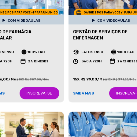
HE 2 POS PARA VOCE +1 PARA UM AMIGO
GANHE 2 POS PARA VOCE +1 PARA U
COM VIDEOAULAS
COM VIDEOAULAS
 DE FARMÁCIA
GESTÃO DE SERVIÇOS DE
TALAR
ENFERMAGEM
O SENSU
100% EAD
LATO SENSU
100% EAD
 A 720H
360 A 720H
2 A 12 MESES
2 A 12 MESE
86,00/Mês
15X R$ 99,00/Mês
18X R$ 387,00/Mês
15X R$ 371,25/Mês
INSCREVA-SE
INSCREVA
AIS
SAIBA MAIS