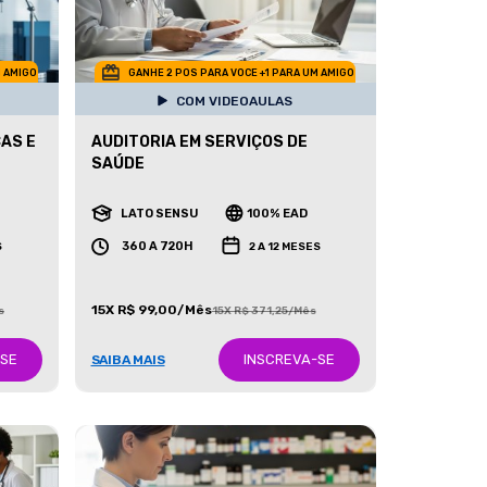
M AMIGO
GANHE 2 POS PARA VOCE +1 PARA UM AMIGO
COM VIDEOAULAS
AS E
AUDITORIA EM SERVIÇOS DE
SAÚDE
LATO SENSU
100% EAD
360 A 720H
S
2 A 12 MESES
15X R$ 99,00/Mês
s
15X R$ 371,25/Mês
-SE
INSCREVA-SE
SAIBA MAIS