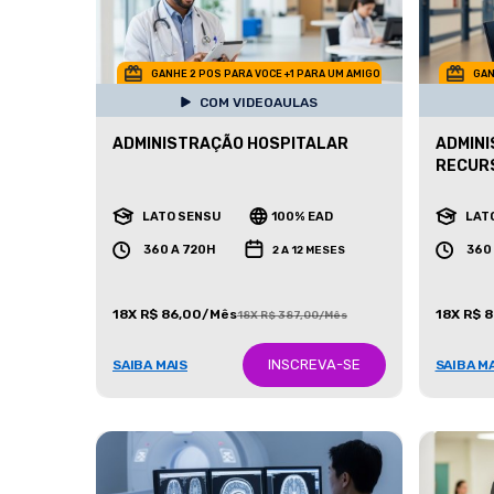
GANHE 2 POS PARA VOCE +1 PARA UM AMIGO
GAN
COM VIDEOAULAS
ADMINISTRAÇÃO HOSPITALAR
ADMINI
RECUR
LATO SENSU
100% EAD
LAT
360 A 720H
360
2 A 12 MESES
18X R$ 86,00/Mês
18X R$ 
18X R$ 387,00/Mês
INSCREVA-SE
SAIBA MAIS
SAIBA M