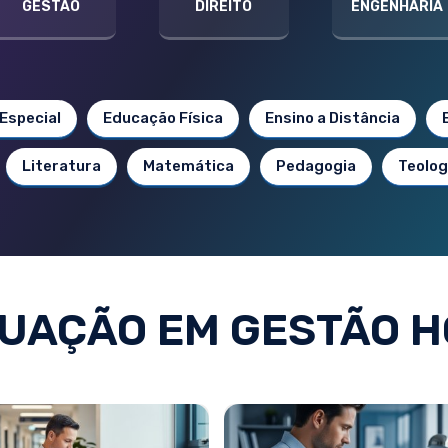
GESTÃO
DIREITO
ENGENHARIA
Especial
Educação Física
Ensino a Distância
Literatura
Matemática
Pedagogia
Teolog
UAÇÃO EM GESTÃO H