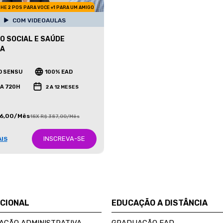
HE 2 POS PARA VOCE +1 PARA UM AMIGO
COM VIDEOAULAS
O SOCIAL E SAÚDE
CA
O SENSU
100% EAD
 A 720H
2 A 12 MESES
86,00/Mês
18X R$ 387,00/Mês
INSCREVA-SE
AIS
UCIONAL
EDUCAÇÃO A DISTÂNCIA