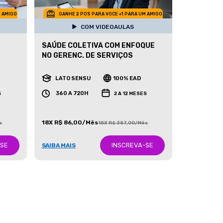
M AMIGO
GANHE 2 POS PARA VOCE +1 PARA UM AMIGO
COM VIDEOAULAS
SAÚDE COLETIVA COM ENFOQUE
NO GERENC. DE SERVIÇOS
LATO SENSU
100% EAD
360 A 720H
S
2 A 12 MESES
18X R$ 86,00/Mês
s
18X R$ 387,00/Mês
-SE
INSCREVA-SE
SAIBA MAIS