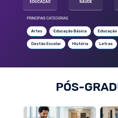
EDUCAÇÃO
SAÚDE
PRINCIPAIS CATEGORIAS
Artes
Educação Básica
Educação 
Gestão Escolar
História
Letras
PÓS-GRAD