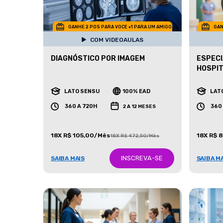
GANHE 2 POS PARA VOCE +1 PARA UM AMIGO
GAN
COM VIDEOAULAS
DIAGNÓSTICO POR IMAGEM
ESPECI
HOSPI
LATO SENSU
100% EAD
LAT
360 A 720H
360
2 A 12 MESES
18X R$ 105,00/Mês
18X R$ 
18X R$ 472,50/Mês
INSCREVA-SE
SAIBA MAIS
SAIBA M