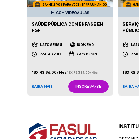
GANHE 2 POS PARA VOCE +1 PARA UM AMIGO
GAN
COM VIDEOAULAS
SAÚDE PÚBLICA COM ÊNFASE EM
SERVIÇ
PSF
PÚBLI
LATO SENSU
100% EAD
LAT
360 A 720H
360
2 A 12 MESES
18X R$ 86,00/Mês
18X R$ 
18X R$ 387,00/Mês
INSCREVA-SE
SAIBA MAIS
SAIBA M
INSTIT