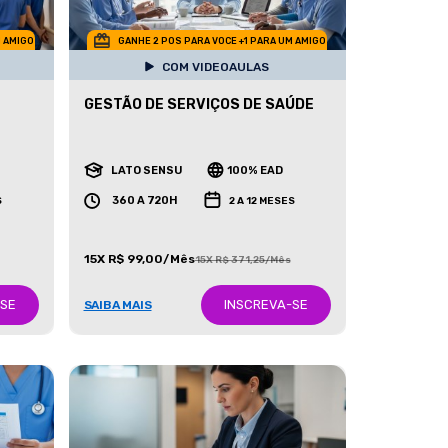
M AMIGO
GANHE 2 POS PARA VOCE +1 PARA UM AMIGO
COM VIDEOAULAS
GESTÃO DE SERVIÇOS DE SAÚDE
LATO SENSU
100% EAD
360 A 720H
S
2 A 12 MESES
15X R$ 99,00/Mês
15X R$ 371,25/Mês
-SE
INSCREVA-SE
SAIBA MAIS