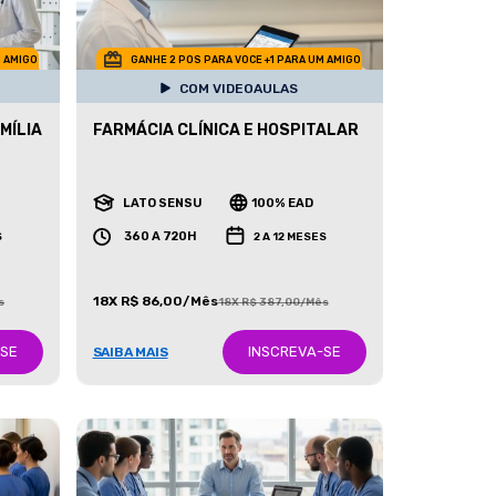
M AMIGO
GANHE 2 POS PARA VOCE +1 PARA UM AMIGO
COM VIDEOAULAS
MÍLIA
FARMÁCIA CLÍNICA E HOSPITALAR
LATO SENSU
100% EAD
360 A 720H
S
2 A 12 MESES
18X R$ 86,00/Mês
s
18X R$ 387,00/Mês
-SE
INSCREVA-SE
SAIBA MAIS