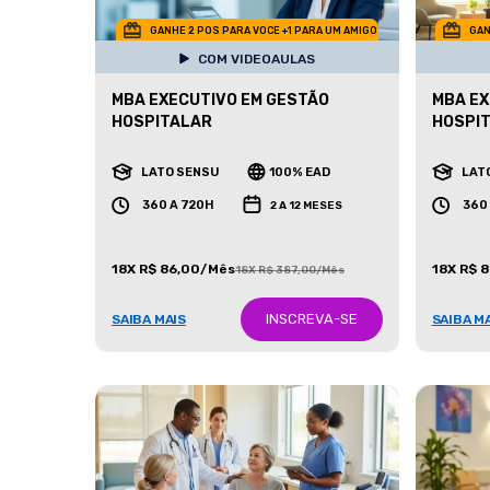
GANHE 2 POS PARA VOCE +1 PARA UM AMIGO
GAN
COM VIDEOAULAS
MBA EXECUTIVO EM GESTÃO
MBA EX
HOSPITALAR
HOSPI
LATO SENSU
100% EAD
LAT
360 A 720H
360
2 A 12 MESES
18X R$ 86,00/Mês
18X R$ 
18X R$ 387,00/Mês
INSCREVA-SE
SAIBA MAIS
SAIBA M