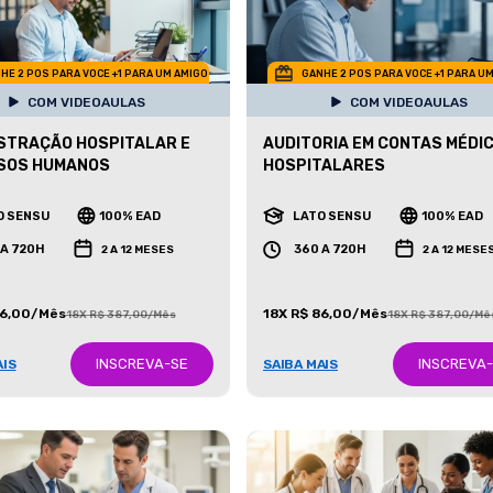
HE 2 POS PARA VOCE +1 PARA UM AMIGO
GANHE 2 POS PARA VOCE +1 PARA U
COM VIDEOAULAS
COM VIDEOAULAS
STRAÇÃO HOSPITALAR E
AUDITORIA EM CONTAS MÉDIC
SOS HUMANOS
HOSPITALARES
O SENSU
100% EAD
LATO SENSU
100% EAD
 A 720H
360 A 720H
2 A 12 MESES
2 A 12 MESE
86,00/Mês
18X R$ 86,00/Mês
18X R$ 387,00/Mês
18X R$ 387,00/Mê
INSCREVA-SE
INSCREVA
AIS
SAIBA MAIS