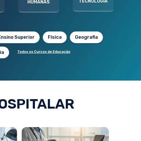
TECNOLOGIA
HUMANAS
Ensino Superior
Física
Geografia
ia
Todos os Cursos de Educação
OSPITALAR