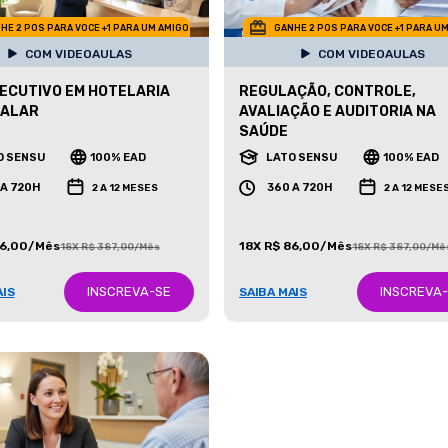
HE 2 POS PARA VOCE +1 PARA UM AMIGO
GANHE 2 POS PARA VOCE +1 PARA U
COM VIDEOAULAS
COM VIDEOAULAS
ECUTIVO EM HOTELARIA
REGULAÇÃO, CONTROLE,
TALAR
AVALIAÇÃO E AUDITORIA NA
SAÚDE
O SENSU
100% EAD
LATO SENSU
100% EAD
 A 720H
360 A 720H
2 A 12 MESES
2 A 12 MESE
86,00/Mês
18X R$ 86,00/Mês
18X R$ 387,00/Mês
18X R$ 387,00/Mê
INSCREVA-SE
INSCREVA
AIS
SAIBA MAIS