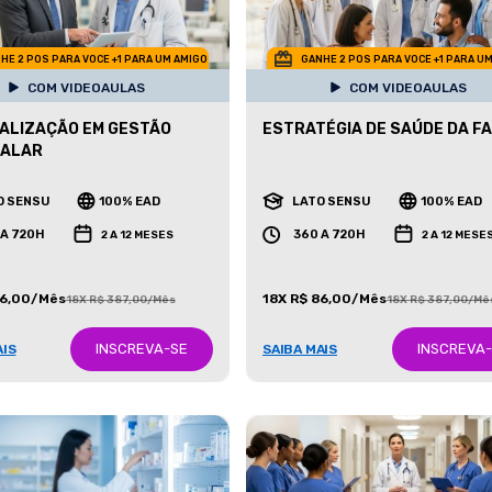
HE 2 POS PARA VOCE +1 PARA UM AMIGO
GANHE 2 POS PARA VOCE +1 PARA U
COM VIDEOAULAS
COM VIDEOAULAS
ALIZAÇÃO EM GESTÃO
ESTRATÉGIA DE SAÚDE DA FA
TALAR
O SENSU
100% EAD
LATO SENSU
100% EAD
 A 720H
360 A 720H
2 A 12 MESES
2 A 12 MESE
86,00/Mês
18X R$ 86,00/Mês
18X R$ 387,00/Mês
18X R$ 387,00/Mê
INSCREVA-SE
INSCREVA
AIS
SAIBA MAIS