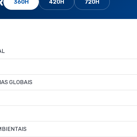
R
360H
420H
720H
AL
IAS GLOBAIS
MBIENTAIS