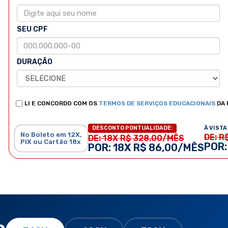
SEU CPF
DURAÇÃO
LI E CONCORDO COM OS
TERMOS DE SERVIÇOS EDUCACIONAIS
DA 
À VISTA 
DESCONTO PONTUALIDADE:
No Boleto em 12X,
DE: R
DE: 18X R$ 328,00/MÊS
PIX ou Cartão 18x
POR:
POR: 18X R$ 86,00/MÊS