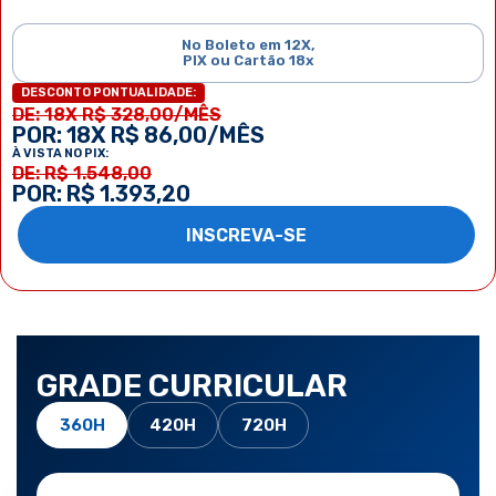
No Boleto em 12X,
PIX ou Cartão 18x
DESCONTO PONTUALIDADE:
DE: 18X R$ 328,00/MÊS
POR: 18X R$ 86,00/MÊS
À VISTA NO PIX:
DE: R$ 1.548,00
POR: R$ 1.393,20
INSCREVA-SE
GRADE CURRICULAR
360H
420H
720H