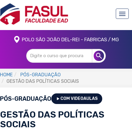
Togg
navi
POLO SÃO JOÃO DEL-REI - FABRICAS / MG
HOME
PÓS-GRADUAÇÃO
GESTÃO DAS POLÍTICAS SOCIAIS
PÓS-GRADUAÇÃO
COM VIDEOAULAS
GESTÃO DAS POLÍTICAS
SOCIAIS