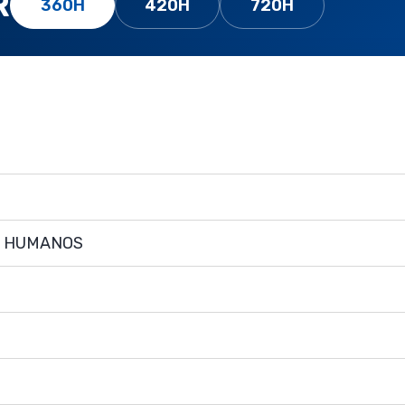
R
360H
420H
720H
S HUMANOS