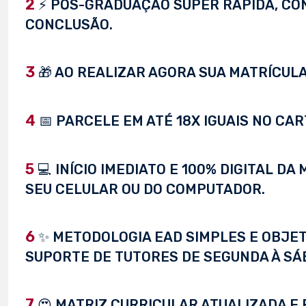
2
⚡ PÓS-GRADUAÇÃO SUPER RÁPIDA, CONC
CONCLUSÃO.
3
🎁 AO REALIZAR AGORA SUA MATRÍCULA,
4
📅 PARCELE EM ATÉ 18X IGUAIS NO CAR
5
💻 INÍCIO IMEDIATO E 100% DIGITAL D
SEU CELULAR OU DO COMPUTADOR.
6
✨ METODOLOGIA EAD SIMPLES E OBJET
SUPORTE DE TUTORES DE SEGUNDA À SÁ
7
😍 MATRIZ CURRICULAR ATUALIZADA E 