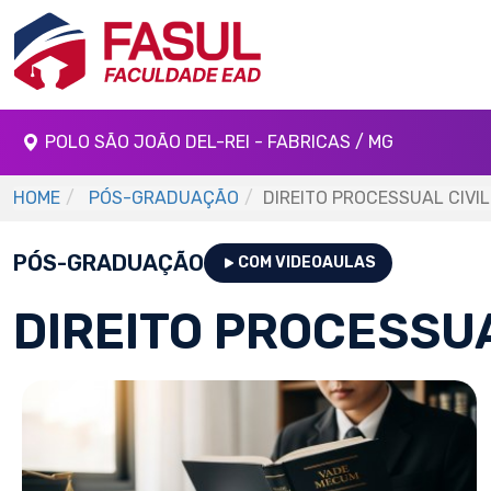
POLO SÃO JOÃO DEL-REI - FABRICAS / MG
HOME
PÓS-GRADUAÇÃO
DIREITO PROCESSUAL CIVI
PÓS-GRADUAÇÃO
COM VIDEOAULAS
DIREITO PROCESSUA