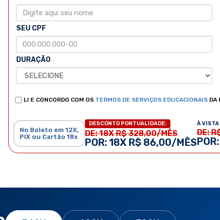
SEU CPF
DURAÇÃO
LI E CONCORDO COM OS
TERMOS DE SERVIÇOS EDUCACIONAIS
DA 
À VISTA 
DESCONTO PONTUALIDADE:
No Boleto em 12X,
DE: R
DE: 18X R$ 328,00/MÊS
PIX ou Cartão 18x
POR:
POR: 18X R$ 86,00/MÊS