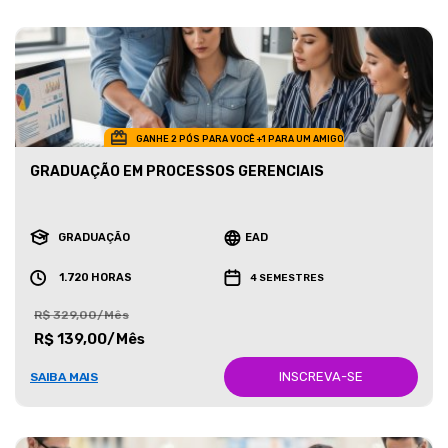
GANHE 2 PÓS PARA VOCÊ +1 PARA UM AMIGO
GRADUAÇÃO EM PROCESSOS GERENCIAIS
GRADUAÇÃO
EAD
1.720 HORAS
4 SEMESTRES
R$ 329,00/Mês
R$ 139,00/Mês
INSCREVA-SE
SAIBA MAIS