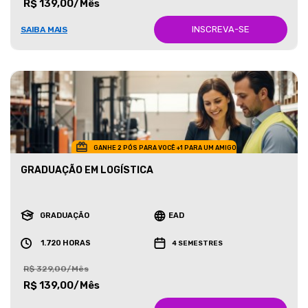
R$ 139,00/Mês
INSCREVA-SE
SAIBA MAIS
GANHE 2 PÓS PARA VOCÊ +1 PARA UM AMIGO
GRADUAÇÃO EM LOGÍSTICA
GRADUAÇÃO
EAD
1.720 HORAS
4 SEMESTRES
R$ 329,00/Mês
R$ 139,00/Mês