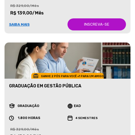
R$ 329,00/Mês
R$ 139,00/Mês
INSCREVA-SE
SAIBA MAIS
GANHE 2 PÓS PARA VOCÊ +1 PARA UM AMIGO
GRADUAÇÃO EM GESTÃO PÚBLICA
GRADUAÇÃO
EAD
1.800 HORAS
4 SEMESTRES
R$ 329,00/Mês