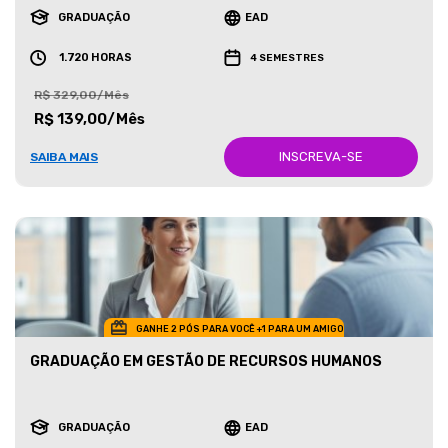
GRADUAÇÃO
EAD
1.720 HORAS
4 SEMESTRES
R$ 329,00/Mês
R$ 139,00/Mês
INSCREVA-SE
SAIBA MAIS
GANHE 2 PÓS PARA VOCÊ +1 PARA UM AMIGO
GRADUAÇÃO EM GESTÃO DE RECURSOS HUMANOS
GRADUAÇÃO
EAD