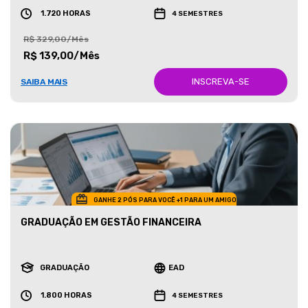
1.720 HORAS
4 SEMESTRES
R$ 329,00/Mês
R$ 139,00/Mês
INSCREVA-SE
SAIBA MAIS
GANHE 2 PÓS PARA VOCÊ +1 PARA UM AMIGO
GRADUAÇÃO EM GESTÃO FINANCEIRA
GRADUAÇÃO
EAD
1.800 HORAS
4 SEMESTRES