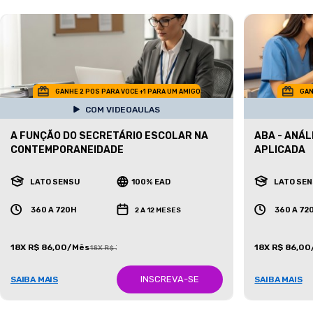
GANHE 2 POS PARA VOCE +1 PARA UM AMIGO
GAN
COM VIDEOAULAS
A FUNÇÃO DO SECRETÁRIO ESCOLAR NA
ABA - ANÁ
CONTEMPORANEIDADE
APLICADA
LATO SENSU
100% EAD
LATO SE
360 A 720H
360 A 72
2 A 12 MESES
18X R$ 86,00/Mês
18X R$ 86,0
18X R$ 387,00/Mês
INSCREVA-SE
SAIBA MAIS
SAIBA MAIS