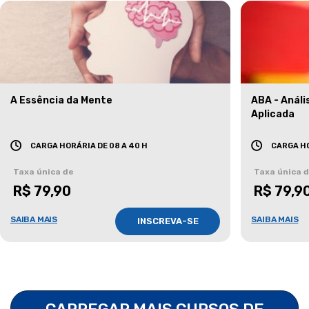
A Essência da Mente
ABA - Anál
Aplicada
CARGA HORÁRIA DE 08 A 40 H
CARGA HO
Taxa única de
Taxa única 
R$ 79,90
R$ 79,9
SAIBA MAIS
SAIBA MAIS
INSCREVA-SE
CARREGAR MAIS CURSOS DE