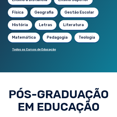
Física
Geografia
Gestão Escolar
História
Letras
Literatura
Matemática
Pedagogia
Teologia
Todos os Cursos de Educação
PÓS-GRADUAÇÃO
EM EDUCAÇÃO