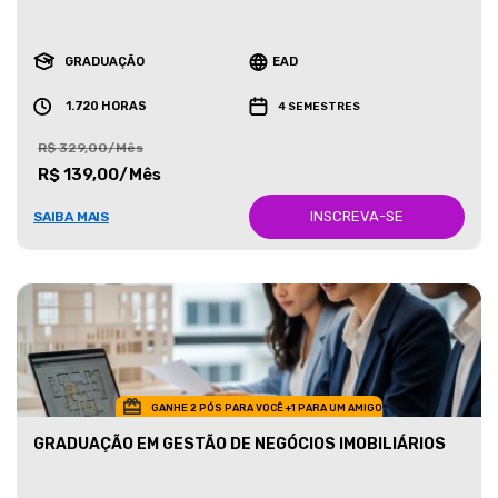
GRADUAÇÃO
EAD
1.720 HORAS
4 SEMESTRES
R$ 329,00/Mês
R$ 139,00/Mês
INSCREVA-SE
SAIBA MAIS
GANHE 2 PÓS PARA VOCÊ +1 PARA UM AMIGO
GRADUAÇÃO EM GESTÃO DE NEGÓCIOS IMOBILIÁRIOS