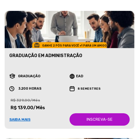
GANHE 2 PÓS PARA VOCÊ +1 PARA UM AMIGO
GRADUAÇÃO EM ADMINISTRAÇÃO
GRADUAÇÃO
EAD
3.200 HORAS
8 SEMESTRES
R$ 329,00/Mês
R$ 139,00/Mês
INSCREVA-SE
SAIBA MAIS