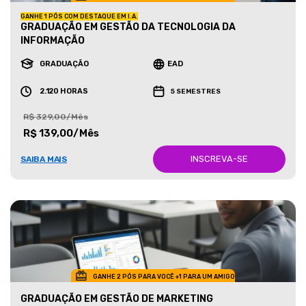
GANHE 1 PÓS COM DESTAQUE EM I.A.
GRADUAÇÃO EM GESTÃO DA TECNOLOGIA DA
INFORMAÇÃO
GRADUAÇÃO
EAD
2.120 HORAS
5 SEMESTRES
R$ 329,00/Mês
R$ 139,00/Mês
INSCREVA-SE
SAIBA MAIS
GANHE 2 PÓS PARA VOCÊ +1 PARA UM AMIGO
GRADUAÇÃO EM GESTÃO DE MARKETING