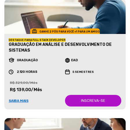
GANHE 2 PÓS PARA VOCÊ +1 PARA UM AMIGO
DESTAQUE PARA FULL STACK DEVELOPER
GRADUAÇÃO EM ANÁLISE E DESENVOLVIMENTO DE
SISTEMAS
GRADUAÇÃO
EAD
2.120 HORAS
5 SEMESTRES
R$ 329,00/Mês
R$ 139,00/Mês
INSCREVA-SE
SAIBA MAIS