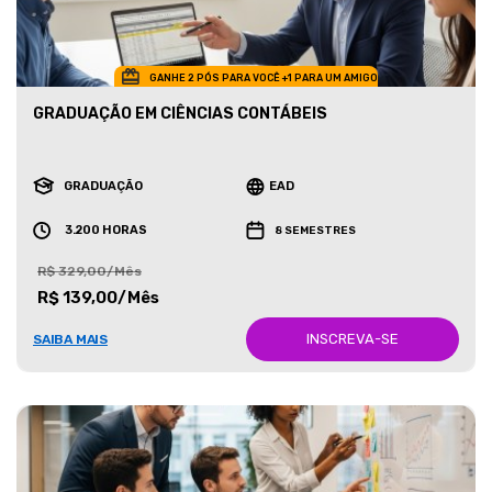
GANHE 2 PÓS PARA VOCÊ +1 PARA UM AMIGO
GRADUAÇÃO EM CIÊNCIAS CONTÁBEIS
GRADUAÇÃO
EAD
3.200 HORAS
8 SEMESTRES
R$ 329,00/Mês
R$ 139,00/Mês
INSCREVA-SE
SAIBA MAIS