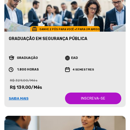
GANHE 2 PÓS PARA VOCÊ +1 PARA UM AMIGO
GRADUAÇÃO EM SEGURANÇA PÚBLICA
GRADUAÇÃO
EAD
1.800 HORAS
4 SEMESTRES
R$ 329,00/Mês
R$ 139,00/Mês
INSCREVA-SE
SAIBA MAIS