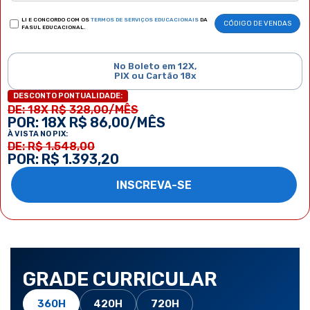
LI E CONCORDO COM OS
TERMOS DE SERVIÇOS EDUCACIONAIS
DA
CÓDIGO DE VENDAS
FASUL EDUCACIONAL.
No Boleto em 12X,
PIX ou Cartão 18x
DESCONTO PONTUALIDADE:
DE: 18X R$ 328,00/MÊS
POR: 18X R$ 86,00/MÊS
À VISTA NO PIX:
DE: R$ 1.548,00
POR: R$ 1.393,20
INSCREVA-SE
GRADE CURRICULAR
360H
420H
720H