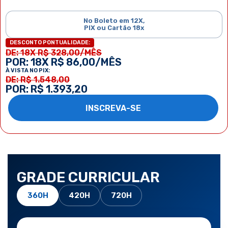
No Boleto em 12X,
PIX ou Cartão 18x
DESCONTO PONTUALIDADE:
DE: 18X R$ 328,00/MÊS
POR: 18X R$ 86,00/MÊS
À VISTA NO PIX:
DE: R$ 1.548,00
POR: R$ 1.393,20
INSCREVA-SE
GRADE CURRICULAR
360H
420H
720H